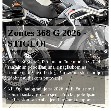
Zontes 368 G 2026 -
STIGLO!
Zontes 368G iz 2026. unapređuje model iz 2024.
značajnim poboljšanjima, s naglaskom na
smanjenju težine od 6 kg, ažuriranom stilu i boljoj
udobnosti tijekom putovanja.
Ključne nadogradnje za 2026. uključuju novi
ispušni sustav, grijana sjedala/ručke, poboljšani
TFT zaslon sa zrcaljenjem i dodatni tempomat.