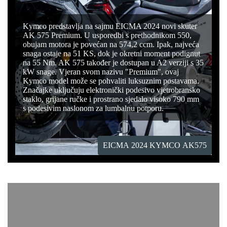
Kymco predstavlja na sajmu EICMA 2024 novi skuter
AK 575 Premium. U usporedbi s prethodnikom 550,
obujam motora je povećan na 574,2 ccm. Ipak, najveća
snaga ostaje na 51 KS, dok je okretni moment podignut
na 55 Nm. AK 575 također je dostupan u A2 verziji s 35
kW snage. Vjeran svom nazivu "Premium", ovaj
Kymco model može se pohvaliti luksuznim postavama.
Značajke uključuju elektronički podesivo vjetrobransko
staklo, grijane ručke i prostrano sjedalo visoko 790 mm
s podesivim naslonom za lumbalnu potporu.
EICMA 2024 KYMCO AK575