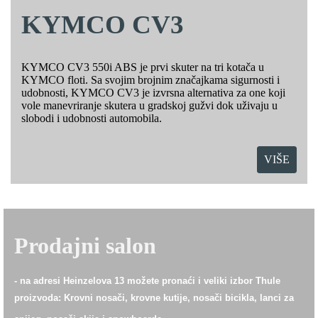
KYMCO CV3
KYMCO CV3 550i ABS je prvi skuter na tri kotača u
KYMCO floti. Sa svojim brojnim značajkama sigurnosti i
udobnosti, KYMCO CV3 je izvrsna alternativa za one koji
vole manevriranje skutera u gradskoj gužvi dok uživaju u
slobodi i udobnosti automobila.
VIŠE
Prodajni salon
- na adresi Heinzelova 13 možete pronaći i veliki izbor Thule
proizvoda: Krovni nosači, krovne kutije, nosači bicikla, lanci za
.