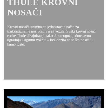
THULE KROVNI
NOSAČI
Krovni nosači iznimno su jednostavan način za
maksimiziranje nosivosti vašeg vozila. Svaki krovni nosač
tvrtke Thule dizajniran je tako da omogući jednostavnu
ugradnju i sigurnu vožnju – bez obzira na to što nosite ili
kamo idete.