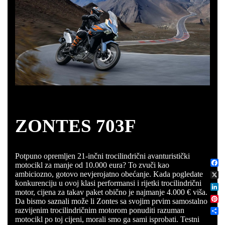
ZONTES 703F
Potpuno opremljen 21-inčni trocilindrični avanturistički
motocikl za manje od 10.000 eura? To zvuči kao
Fac
ambiciozno, gotovo nevjerojatno obećanje. Kada pogledate
X
konkurenciju u ovoj klasi performansi i rijetki trocilindrični
motor, cijena za takav paket obično je najmanje 4.000 € viša.
Link
Da bismo saznali može li Zontes sa svojim prvim samostalno
Pint
razvijenim trocilindričnim motorom ponuditi razuman
Podi
motocikl po toj cijeni, morali smo ga sami isprobati. Testni